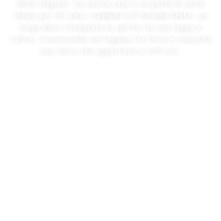
delle stagioni. La nostra casa è un punto di sosta
ideale per chi ama i
cammini e il turismo lento
: un
luogo dove ritemprare lo spirito tra una tappa e
l’altra, riconoscendo nel legame tra terra e comunità
una storia che appartiene a tutti noi.
Prenota il tuo soggiorno nel verde