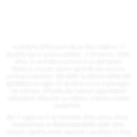
Soggiornare nel Giardino:
un viaggio attraverso lo
specchio.
La Camelia d’Oro nasce da un’idea semplice: il
giardino non si osserva soltanto, si attraversa. Come
Alice, vi invitiamo a entrare in un patrimonio
botanico vivo per sentirvi parte di una storia in
continua evoluzione. Dal 2014, lo
storico rustico del
giardiniere
accoglie chi desidera vivere il paesaggio
con lentezza, offrendo due luminosi appartamenti
indipendenti affacciati su camelie, ortensie e piante
aromatiche.
Qui il soggiorno è un’estensione della natura stessa.
Promuoviamo un
floriturismo delle radici
, dove
riposare significa anche imparare e ascoltare il ritmo