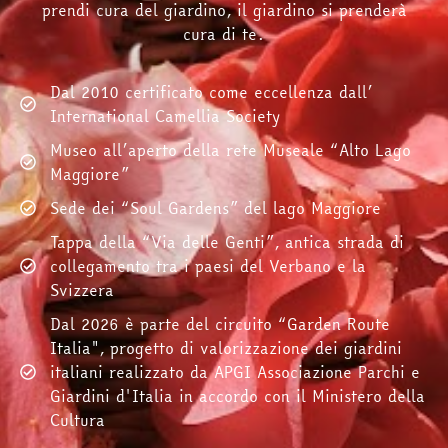
prendi cura del giardino, il giardino si prenderà
cura di te.
Dal 2010 certificato come eccellenza dall’
International Camellia Society
Museo all’aperto della rete Museale “Alto Lago
Maggiore”
Sede dei “Soul Gardens” del lago Maggiore
Tappa della “Via delle Genti”, antica strada di
collegamento tra i paesi del Verbano e la
Svizzera
Dal 2026 è parte del circuito “Garden Route
Italia", progetto di valorizzazione dei giardini
italiani realizzato da APGI Associazione Parchi e
Giardini d'Italia in accordo con il Ministero della
Cultura