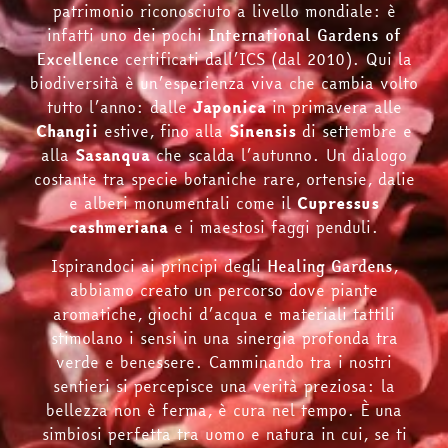
patrimonio riconosciuto a livello mondiale: è
infatti uno dei pochi
International Gardens of
Excellence
certificati dall’ICS (dal 2010). Qui la
biodiversità è un’esperienza viva che cambia volto
tutto l’anno: dalle
Japonica
in primavera alle
Changii
estive, fino alla
Sinensis
di settembre e
alla
Sasanqua
che scalda l’autunno. Un dialogo
costante tra specie botaniche rare, ortensie, dalie
e alberi monumentali come il
Cupressus
cashmeriana
e i maestosi faggi penduli.
Ispirandoci ai principi degli
Healing Gardens
,
abbiamo creato un percorso dove piante
aromatiche, giochi d’acqua e materiali tattili
stimolano i sensi in una sinergia profonda tra
verde e benessere. Camminando tra i nostri
sentieri si percepisce una verità preziosa: la
bellezza non è ferma, è cura nel tempo. È una
simbiosi perfetta tra uomo e natura in cui, se ti